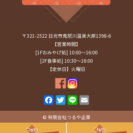
2025年2月
(1)
2025年1月
(1)
2024年12月
(1)
〒321-2522 日光市鬼怒川温泉大原1398-6
2024年11月
(1)
【営業時間】
[1Fおみやげ処] 10:00～16:00
2024年9月
(1)
[2F食事処] 10:30～16:00
2024年8月
(1)
【定休日】火曜日
2024年7月
(2)
2024年5月
(1)
F
T
Li
E
2024年4月
(1)
a
w
n
m
c
itt
e
ai
© 有限会社つるや企業
2024年3月
(1)
e
er
l
2024年2月
(1)