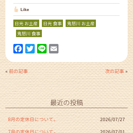
Like
日光 お土産
日光 食事
鬼怒川 お土産
鬼怒川 食事
F
T
Li
E
a
w
n
m
c
itt
e
ai
«
前の記事
次の記事
»
e
er
l
b
o
最近の投稿
o
k
8月の定休日について。
2026/07/27
7月の定休日について。
2026/07/01