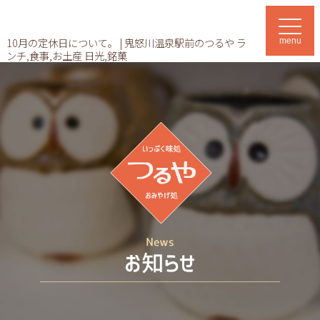
t
o
10月の定休日について。 | 鬼怒川温泉駅前のつるや ラ
menu
g
ンチ,食事,お土産 日光,銘菓
g
l
e
n
a
v
i
g
a
t
i
o
n