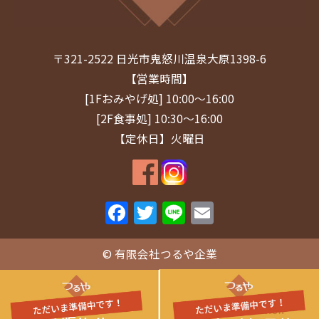
〒321-2522 日光市鬼怒川温泉大原1398-6
【営業時間】
[1Fおみやげ処] 10:00～16:00
[2F食事処] 10:30～16:00
【定休日】火曜日
F
T
Li
E
a
w
n
m
c
itt
e
ai
© 有限会社つるや企業
e
er
l
b