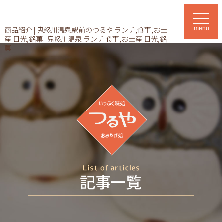
t
o
商品紹介 | 鬼怒川温泉駅前のつるや ランチ,食事,お土
menu
g
産 日光,銘菓 | 鬼怒川温泉 ランチ 食事,お土産 日光,銘
g
l
菓
e
n
a
v
i
g
a
t
i
o
n