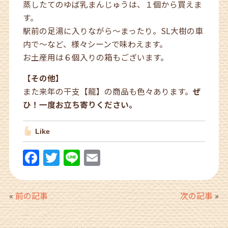
蒸したてのゆば乳まんじゅうは、１個から買えま
す。
駅前の足湯に入りながら～まったり。SL大樹の車
内で～など、様々シーンで味わえます。
お土産用は６個入りの箱もございます。
【その他】
また来年の干支【龍】の商品も色々あります。
ぜ
ひ！一度お立ち寄りください。
Like
F
T
Li
E
a
w
n
m
c
itt
e
ai
«
前の記事
次の記事
»
e
er
l
b