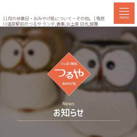
t
o
11月の休業日・おみやげ処について・その他。 | 鬼怒
menu
g
川温泉駅前のつるや ランチ,食事,お土産 日光,銘菓
g
l
e
n
a
v
i
g
a
t
i
o
n