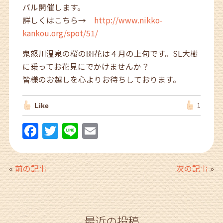
バル開催します。
詳しくはこちら→
http://www.nikko-
kankou.org/spot/51/
鬼怒川温泉の桜の開花は４月の上旬です。SL大樹
に乗ってお花見にでかけませんか？
皆様のお越しを心よりお待ちしております。
Like
1
F
T
Li
E
a
w
n
m
c
itt
e
ai
«
前の記事
次の記事
»
e
er
l
b
o
最近の投稿