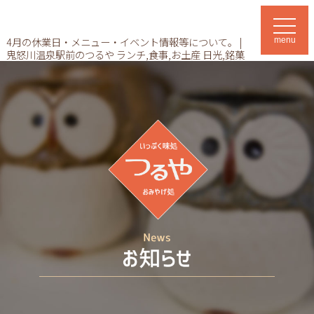
t
o
4月の休業日・メニュー・イベント情報等について。 |
menu
g
鬼怒川温泉駅前のつるや ランチ,食事,お土産 日光,銘菓
g
l
e
n
a
v
i
g
a
t
i
o
n