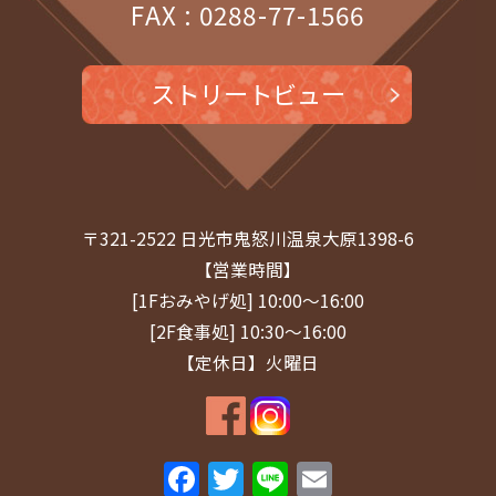
FAX : 0288-77-1566
2025年4月
(1)
2025年3月
(1)
ストリートビュー
2025年2月
(1)
2025年1月
(1)
2024年12月
(1)
〒321-2522 日光市鬼怒川温泉大原1398-6
2024年11月
(1)
【営業時間】
[1Fおみやげ処] 10:00～16:00
2024年9月
(1)
[2F食事処] 10:30～16:00
2024年8月
(1)
【定休日】火曜日
2024年7月
(2)
2024年5月
(1)
F
T
Li
E