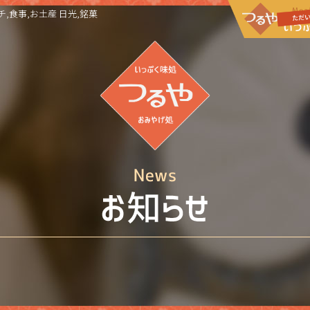
,食事,お土産 日光,銘菓