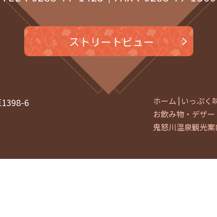
2024
2024
202
ストリートビュー
202
202
202
ホーム
いっぷく味
398-6
202
お飲み物・デザー
鬼怒川温泉観光案
202
202
202
2023
2023
© 有限会社つるや企業