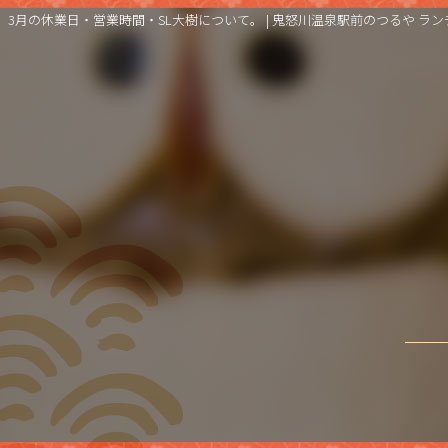
3月の休業日・営業時間・SL大樹について。 | 鬼怒川温泉駅前のつるや ランチ