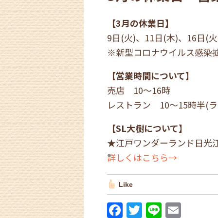
【3月の休業日】
9日(火)、11日(木)、16日(火
※新型コロナウイルス感染
【営業時間について】
売店 10～16時
レストラン 10～15時半(ラ
【SL大樹について】
★江戸ワンダーランド日光
詳しくはこちら→
Like
F
T
Li
E