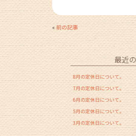
a
w
n
m
c
itt
e
ai
e
er
l
«
前の記事
b
o
o
最近
k
8月の定休日について。
7月の定休日について。
6月の定休日について。
5月の定休日について。
3月の定休日について。