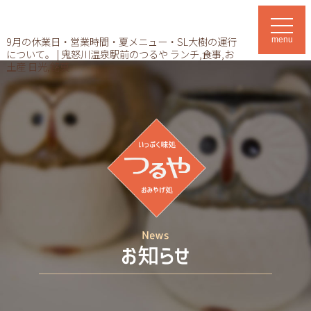
t
o
9月の休業日・営業時間・夏メニュー・SL大樹の運行
menu
g
について。 | 鬼怒川温泉駅前のつるや ランチ,食事,お
g
l
土産 日光,銘菓
e
n
a
v
i
g
a
t
i
o
n