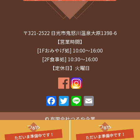
2025年1月
(1)
2024年12月
(1)
〒321-2522 日光市鬼怒川温泉大原1398-6
2024年11月
(1)
【営業時間】
2024年9月
(1)
[1Fおみやげ処] 10:00～16:00
[2F食事処] 10:30～16:00
2024年8月
(1)
【定休日】火曜日
2024年7月
(2)
2024年5月
(1)
F
T
Li
E
2024年4月
(1)
a
w
n
m
2024年3月
(1)
c
itt
e
ai
© 有限会社つるや企業
e
er
l
2024年2月
(1)