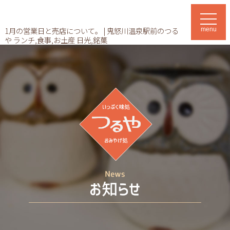
t
o
1月の営業日と売店について。 | 鬼怒川温泉駅前のつる
menu
g
や ランチ,食事,お土産 日光,銘菓
g
l
e
n
a
v
i
g
a
t
i
o
n