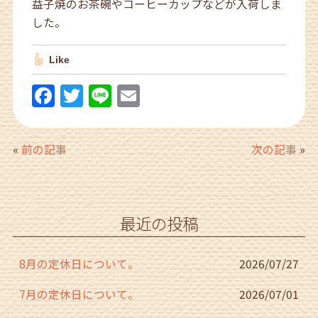
益子焼のお茶碗やコーヒーカップなどが入荷しま
した。
Like
F
T
Li
E
a
w
n
m
c
itt
e
ai
«
前の記事
次の記事
»
e
er
l
b
o
最近の投稿
o
k
8月の定休日について。
2026/07/27
7月の定休日について。
2026/07/01