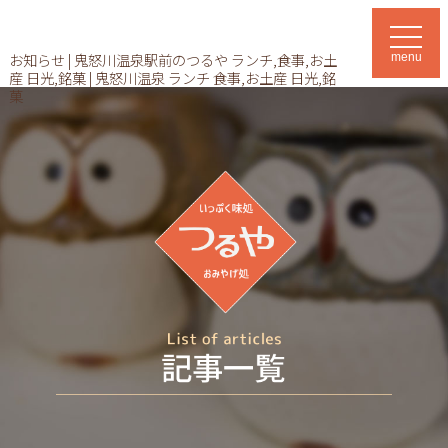
t
o
お知らせ | 鬼怒川温泉駅前のつるや ランチ,食事,お土
menu
g
産 日光,銘菓 | 鬼怒川温泉 ランチ 食事,お土産 日光,銘
g
l
菓
e
n
a
v
i
g
a
t
i
o
n